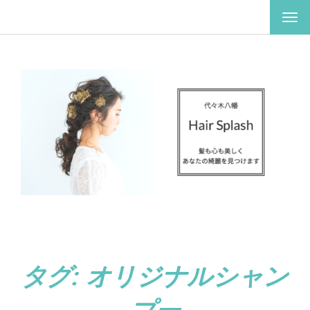
ナ
ビ
ゲ
ー
シ
ョ
ン
を
切
り
替
え
タグ:
オリジナルシャン
プー