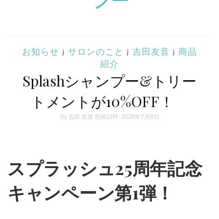
お知らせ
|
サロンのこと
|
吉田友音
|
商品
紹介
Splashシャンプー&トリー
トメントが10%OFF！
By
吉田 友音
投稿日時: 2026年7月8日
スプラッシュ25周年記念
キャンペーン第1弾！