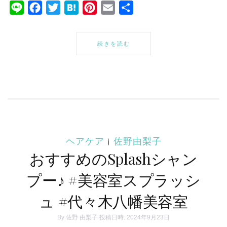
Line
Facebook
Twitter
Hatena
Pinterest
Email
共
有
続きを読む
ヘアケア
|
佐野由梨子
おすすめのSplashシャン
プー♪ #美容室スプラッシ
ュ #代々木八幡美容室
By
佐野 由梨子
投稿日時: 2024年9月23日