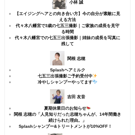
小林 誠
【エイジングヘアとの向き合い方】今の自分が素敵に見
える方法
代々木八幡宮で3歳の七五三撮影｜ご家族の成長を見守
る時間
代々木八幡宮での七五三出張撮影｜姉妹の成長を写真に
残して
関根 志穂
Splashヘアミルク
七五三出張撮影ご予約受付中
冷やしシャンプーやってます
吉田 友音
夏期休業日のお知らせ
関根 志穂の「人見知りだった志穂ちゃんが、14年間働き
続けられた理由。」
Splashシャンプー&トリートメントが10%OFF！