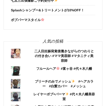
七五三出張撮影ご予約受付中
Splashシャンプー&トリートメントが10%OFF！
ボブパーマスタイル
人気の投稿
二人目妊娠発覚後働きながらのつわりと
の付き合い #ママ美容師 #マタニティ美
容師
フルールヘア
#富ヶ谷 #代々木八幡
ブリーチのみでメッシュ
#ヘアカラ
ー #白髪カバー #メッシュ
レイヤーボブ+パーマ
#代々木八幡美容
室