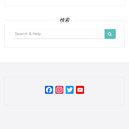
カ
イ
ブ
検索
検
索:
Facebook
Instagram
Twitter
YouTube
Channel