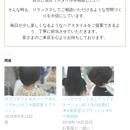
そんな時も、リラックスしてご相談いただけるような空間づく
りを大切にしています。
毎日が少し楽しくなるようなヘアスタイルをご提案できるよ
う、丁寧に担当させていただきます。
皆さまのご来店を心よりお待ちしております。
関連
ボブスタイル #ボブヘア #ロ
バッサリカットをしてヘアド
ングからボブ #美容室スプラ
ネーション&11月の出勤日
ッシュ
#美容室スプラッシュ #マ
2025年9月23日
マ美容師
杏
2018年10月26日
お客様と一緒に！