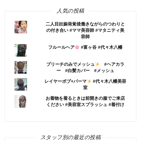
人気の投稿
二人目妊娠発覚後働きながらのつわりと
の付き合い #ママ美容師 #マタニティ美
容師
フルールヘア
#富ヶ谷 #代々木八幡
ブリーチのみでメッシュ
#ヘアカラ
ー #白髪カバー #メッシュ
レイヤーボブ+パーマ
#代々木八幡美容
室
お着物を着るときは前開きの服でご来店
ください #美容室スプラッシュ #着付け
スタッフ別の最近の投稿