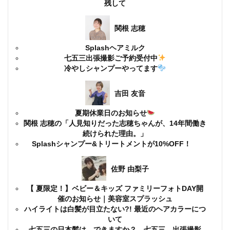
残して
関根 志穂
Splashヘアミルク
七五三出張撮影ご予約受付中
冷やしシャンプーやってます
吉田 友音
夏期休業日のお知らせ
関根 志穂の「人見知りだった志穂ちゃんが、14年間働き
続けられた理由。」
Splashシャンプー&トリートメントが10%OFF！
佐野 由梨子
【 夏限定！】ベビー＆キッズ ファミリーフォトDAY開
催のお知らせ｜美容室スプラッシュ
ハイライトは白髪が目立たない?! 最近のヘアカラーにつ
いて
七五三の日本髪は、できますか？ 七五三 出張撮影