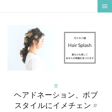
ナ
ビ
ゲ
ー
シ
ョ
ン
を
切
り
替
え
杏
ヘアドネーション、ボブ
スタイルにイメチェン #