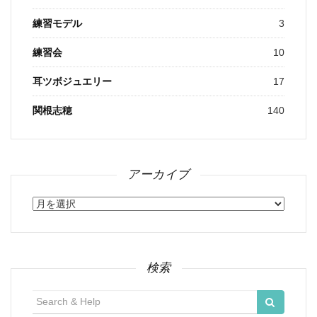
練習モデル
3
練習会
10
耳ツボジュエリー
17
関根志穂
140
アーカイブ
ア
ー
カ
イ
ブ
検索
検
索: