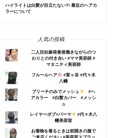
ハイライトは白髪が目立たない?! 最近のヘアカ
ラーについて
人気の投稿
二人目妊娠発覚後働きながらのつ
わりとの付き合い #ママ美容師 #
マタニティ美容師
フルールヘア
#富ヶ谷 #代々木
八幡
ブリーチのみでメッシュ
#ヘ
アカラー #白髪カバー #メッシ
ュ
レイヤーボブ+パーマ
#代々木八
幡美容室
お着物を着るときは前開きの服で
ご来店ください #美容室スプラッ