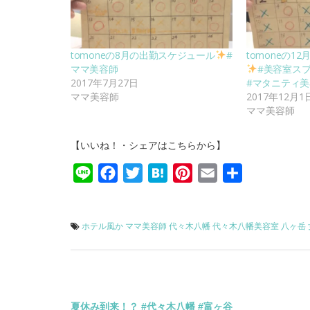
tomoneの8月の出勤スケジュール
#
tomoneの1
ママ美容師
#美容室スプ
2017年7月27日
#マタニティ美
ママ美容師
2017年12月1
ママ美容師
【いいね！・シェアはこちらから】
Line
Facebook
Twitter
Hatena
Pinterest
Email
共
有
ホテル風か
ママ美容師
代々木八幡
代々木八幡美容室
八ヶ岳
夏休み到来！？ #代々木八幡 #富ヶ谷