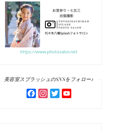
https://www.photosalon.net
美容室スプラッシュのSNSをフォロー♪
Facebook
Instagram
Twitter
YouTube
Channel