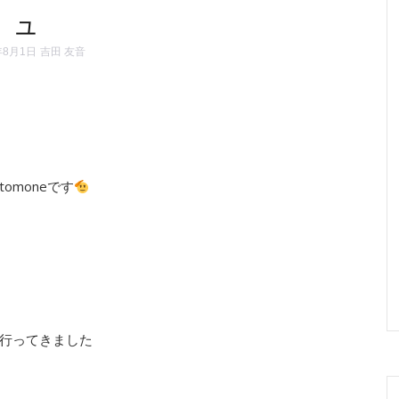
ュ
年8月1日
吉田 友音
moneです
行ってきました