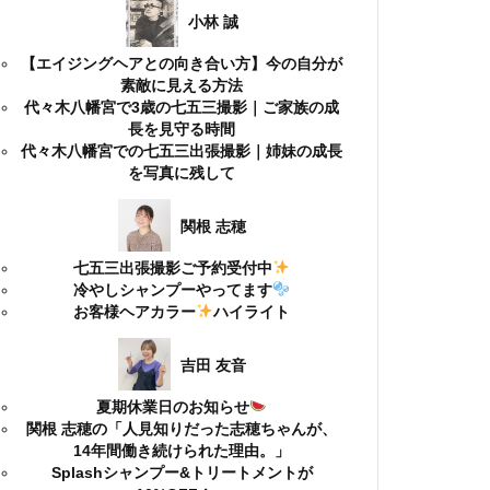
小林 誠
【エイジングヘアとの向き合い方】今の自分が
素敵に見える方法
代々木八幡宮で3歳の七五三撮影｜ご家族の成
長を見守る時間
代々木八幡宮での七五三出張撮影｜姉妹の成長
を写真に残して
関根 志穂
七五三出張撮影ご予約受付中
冷やしシャンプーやってます
お客様ヘアカラー
ハイライト
吉田 友音
夏期休業日のお知らせ
関根 志穂の「人見知りだった志穂ちゃんが、
14年間働き続けられた理由。」
Splashシャンプー&トリートメントが