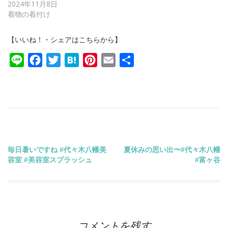
2024年11月8日
着物の着付け
【いいね！・シェアはこちらから】
Line
Facebook
Twitter
Hatena
Pinterest
Email
共
有
投
毎日暑いですね #代々木八幡美
夏休みの思い出〜#代々木八幡
容室 #美容室スプラッシュ
#富ヶ谷
稿
ナ
ビ
コメントを残す