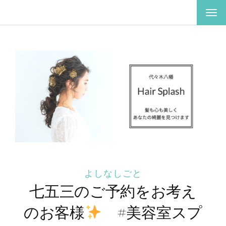
ナ
ビ
ゲ
ー
シ
ョ
ン
を
切
り
替
え
よしなしごと
七五三のご予約をお考え
のお客様
#美容室スプ