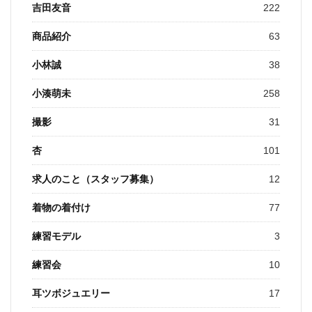
吉田友音
222
商品紹介
63
小林誠
38
小湊萌未
258
撮影
31
杏
101
求人のこと（スタッフ募集）
12
着物の着付け
77
練習モデル
3
練習会
10
耳ツボジュエリー
17