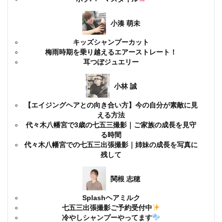
小湊 萌未
キッズシャンプーカット
梅雨時期を乗り越えるエアーストレート！
耳つぼジュエリー
小林 誠
【エイジングヘアとの向き合い方】今の自分が素敵に見
える方法
代々木八幡宮で3歳の七五三撮影｜ご家族の成長を見守
る時間
代々木八幡宮での七五三出張撮影｜姉妹の成長を写真に
残して
関根 志穂
Splashヘアミルク
七五三出張撮影ご予約受付中
冷やしシャンプーやってます