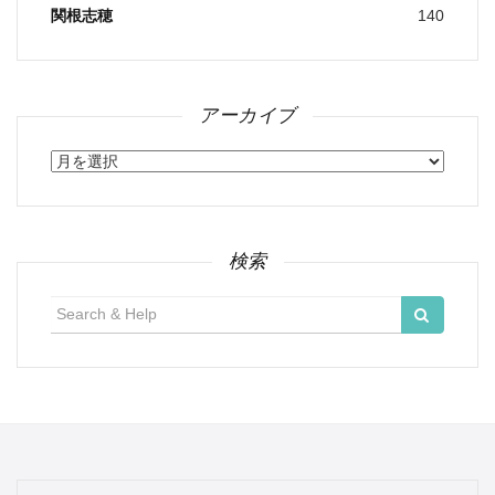
関根志穂
140
アーカイブ
ア
ー
カ
イ
ブ
検索
検
索: