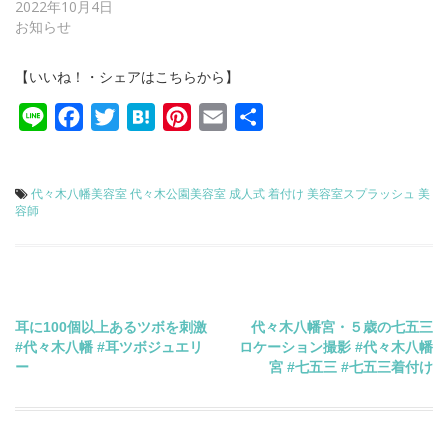
2022年10月4日
お知らせ
【いいね！・シェアはこちらから】
Line
Facebook
Twitter
Hatena
Pinterest
Email
共
有
代々木八幡美容室
代々木公園美容室
成人式
着付け
美容室スプラッシュ
美
容師
投
耳に100個以上あるツボを刺激
代々木八幡宮・５歳の七五三
#代々木八幡 #耳ツボジュエリ
ロケーション撮影 #代々木八幡
稿
ー
宮 #七五三 #七五三着付け
ナ