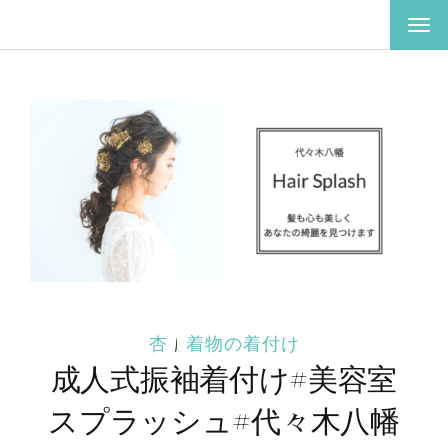
ナ
ビ
ゲ
ー
シ
ョ
ン
を
切
り
替
え
杏
|
着物の着付け
成人式振袖着付け#美容室
スプラッシュ#代々木八幡