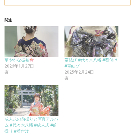
関連
華やかな振袖
帯結び #代々木八幡 #着付け
2026年1月27日
#帯結び
杏
2025年2月24日
杏
成人式の前撮りと写真アルバ
ム #代々木八幡 #成人式 #前
撮り #着付け