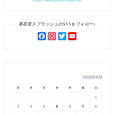
https://www.photosalon.net
美容室スプラッシュのSNSをフォロー♪
Facebook
Instagram
Twitter
YouTube
Channel
2026年8月
日
月
火
水
木
金
土
1
2
3
4
5
6
7
8