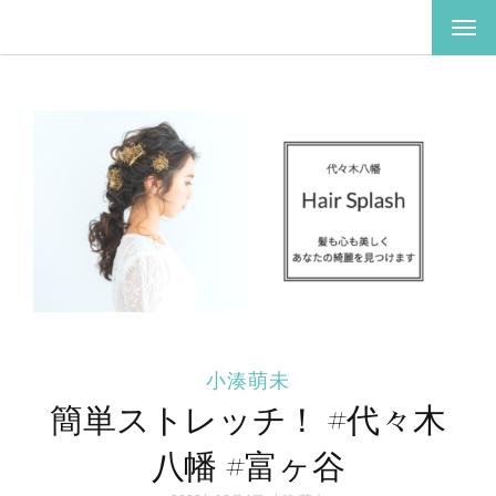
ナ
ビ
ゲ
ー
シ
ョ
ン
を
切
り
替
え
小湊萌未
簡単ストレッチ！ #代々木
八幡 #富ヶ谷