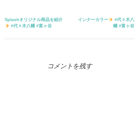
投
Splashオリジナル商品を紹介
インナーカラー
#代々木八
#代々木八幡 #富ヶ谷
幡 #富ヶ谷
稿
ナ
ビ
コメントを残す
ゲ
ー
シ
ョ
ン