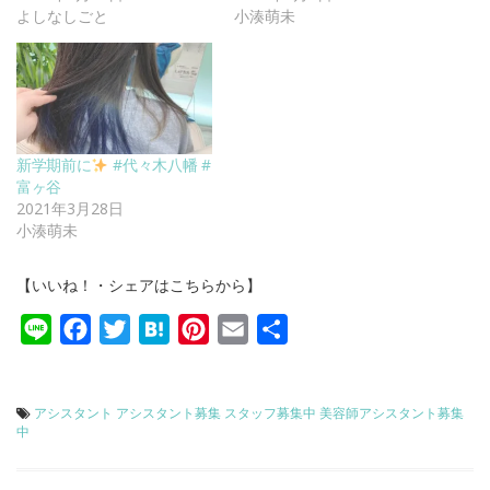
よしなしごと
小湊萌未
新学期前に
#代々木八幡 #
富ヶ谷
2021年3月28日
小湊萌未
【いいね！・シェアはこちらから】
Line
Facebook
Twitter
Hatena
Pinterest
Email
共
有
アシスタント
アシスタント募集
スタッフ募集中
美容師アシスタント募集
中