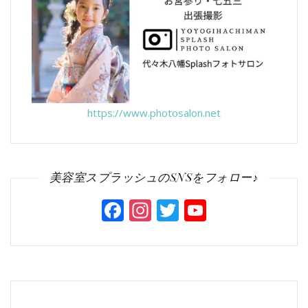
https://www.photosalon.net
美容室スプラッシュのSNSをフォロー♪
Facebook
Instagram
Twitter
YouTube
Channel