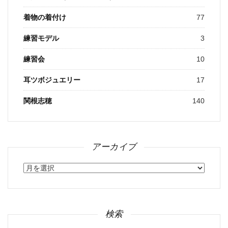
着物の着付け
77
練習モデル
3
練習会
10
耳ツボジュエリー
17
関根志穂
140
アーカイブ
ア
ー
カ
イ
ブ
検索