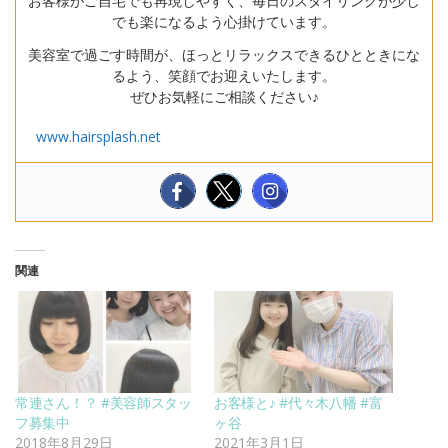
お客様がご自宅でも再現しやすく、毎日のスタイリングが少し
でも楽になるよう心掛けています。
美容室で過ごす時間が、ほっとリラックスできるひとときにな
るよう、笑顔でお迎えいたします。
ぜひお気軽にご相談ください♪
www.hairsplash.net
関連
常連さん！？ #美容師スタッ
お客様と♪ #代々木八幡 #富
フ募集中
ヶ谷
2018年8月29日
2021年3月1日