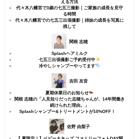
える方法
代々木八幡宮で3歳の七五三撮影｜ご家族の成長を見守
る時間
代々木八幡宮での七五三出張撮影｜姉妹の成長を写真に
残して
関根 志穂
Splashヘアミルク
七五三出張撮影ご予約受付中
冷やしシャンプーやってます
吉田 友音
夏期休業日のお知らせ
関根 志穂の「人見知りだった志穂ちゃんが、14年間働き
続けられた理由。」
Splashシャンプー&トリートメントが10%OFF！
佐野 由梨子
【 夏限定！】ベビー＆キッズ ファミリーフォトDAY開