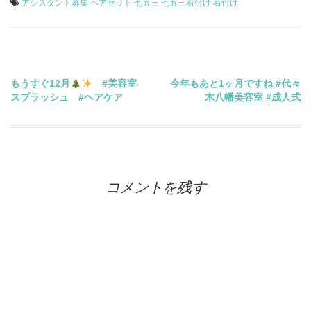
アシスタント募集
ヘアセット
七五三
七五三着付け
着付け
投
もうすぐ12月
#美容室
今年もあと1ヶ月ですね #代々
スプラッシュ #ヘアケア
木八幡美容室 #成人式
稿
ナ
ビ
コメントを残す
ゲ
ー
シ
ョ