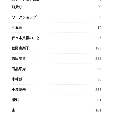
前撮り
20
ワークショップ
9
七五三
14
代々木八幡のこと
7
佐野由梨子
123
吉田友音
222
商品紹介
63
小林誠
38
小湊萌未
258
撮影
31
杏
101