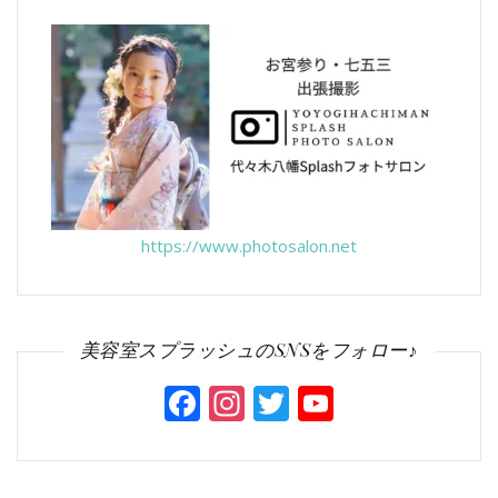
https://www.photosalon.net
美容室スプラッシュのSNSをフォロー♪
Facebook
Instagram
Twitter
YouTube
Channel