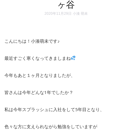
ヶ谷
2020年11月29日
小湊 萌未
こんにちは！小湊萌未です♪
最近すごく寒くなってきましまね
今年もあと１ヶ月となりましたが、
皆さんは今年どんな
1
年でしたか？
私は今年スプラッシュに入社をして
5
年目となり、
色々な方に支えられながら勉強をしていますが