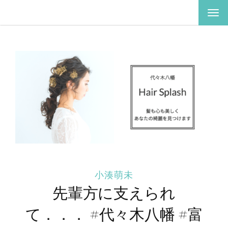
ナ
ビ
ゲ
ー
シ
ョ
ン
を
切
り
替
え
小湊萌未
先輩方に支えられ
て．．． #代々木八幡 #富