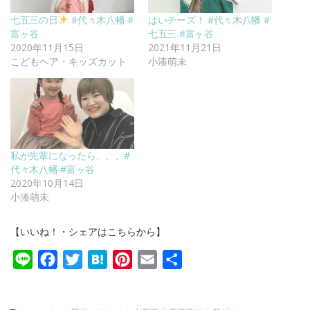
七五三の日
#代々木八幡 #
はいチーズ！ #代々木八幡 #
富ヶ谷
七五三 #富ヶ谷
2020年11月15日
2021年11月21日
こどもヘア・キッズカット
小湊萌未
私が先輩になったら、、、#
代々木八幡 #富ヶ谷
2020年10月14日
小湊萌未
【いいね！・シェアはこちらから】
Line
Facebook
Twitter
Hatena
Pinterest
Email
共
有