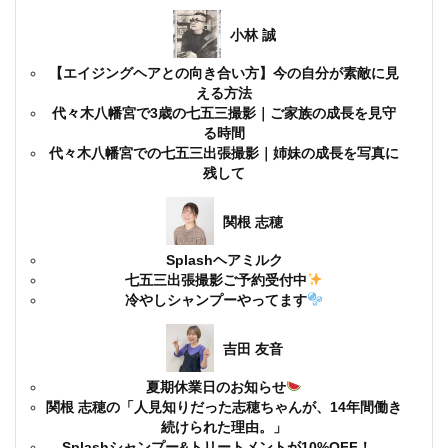
小林 誠
【エイジングヘアとの向き合い方】今の自分が素敵に見
える方法
代々木八幡宮で3歳の七五三撮影｜ご家族の成長を見守
る時間
代々木八幡宮での七五三出張撮影｜姉妹の成長を写真に
残して
関根 志穂
Splashヘアミルク
七五三出張撮影ご予約受付中
冷やしシャンプーやってます
吉田 友音
夏期休業日のお知らせ
関根 志穂の「人見知りだった志穂ちゃんが、14年間働き
続けられた理由。」
Splashシャンプー&トリートメントが10%OFF！