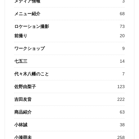
メディア情報
3
メニュー紹介
68
ロケーション撮影
73
前撮り
20
ワークショップ
9
七五三
14
代々木八幡のこと
7
佐野由梨子
123
吉田友音
222
商品紹介
63
小林誠
38
小湊萌未
258