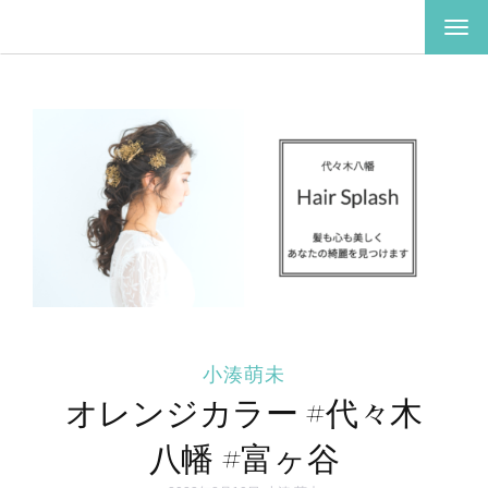
ナ
ビ
ゲ
ー
シ
ョ
ン
を
切
り
替
え
小湊萌未
オレンジカラー #代々木
八幡 #富ヶ谷