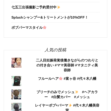
七五三出張撮影ご予約受付中
Splashシャンプー&トリートメントが10%OFF！
ボブパーマスタイル
人気の投稿
二人目妊娠発覚後働きながらのつわりと
の付き合い #ママ美容師 #マタニティ美
容師
フルールヘア
#富ヶ谷 #代々木八幡
ブリーチのみでメッシュ
#ヘアカラ
ー #白髪カバー #メッシュ
レイヤーボブ+パーマ
#代々木八幡美容
室