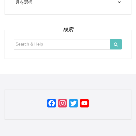
ア
ー
カ
イ
ブ
検索
検
索:
Facebook
Instagram
Twitter
YouTube
Channel