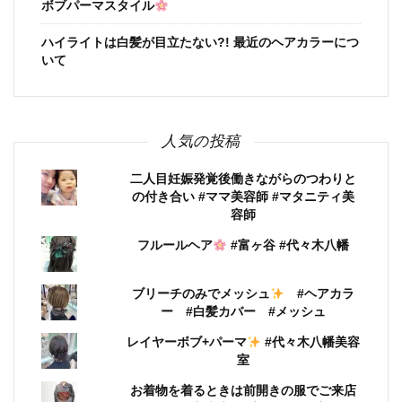
ボブパーマスタイル
ハイライトは白髪が目立たない?! 最近のヘアカラーにつ
いて
人気の投稿
二人目妊娠発覚後働きながらのつわりと
の付き合い #ママ美容師 #マタニティ美
容師
フルールヘア
#富ヶ谷 #代々木八幡
ブリーチのみでメッシュ
#ヘアカラ
ー #白髪カバー #メッシュ
レイヤーボブ+パーマ
#代々木八幡美容
室
お着物を着るときは前開きの服でご来店