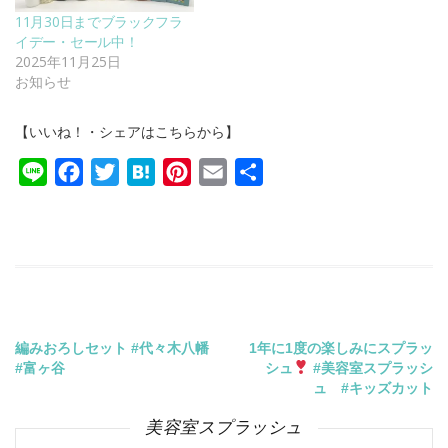
11月30日までブラックフラ
イデー・セール中！
2025年11月25日
お知らせ
【いいね！・シェアはこちらから】
Line
Facebook
Twitter
Hatena
Pinterest
Email
共
有
投
編みおろしセット #代々木八幡
1年に1度の楽しみにスプラッ
#富ヶ谷
シュ
#美容室スプラッシ
稿
ュ #キッズカット
美容室スプラッシュ
ナ