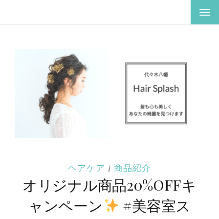
ナ
ビ
ゲ
ー
シ
ョ
ン
を
切
り
替
え
ヘアケア
|
商品紹介
オリジナル商品20%OFFキ
ャンペーン
#美容室ス