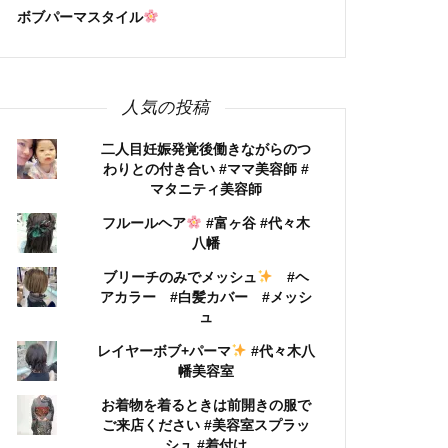
ボブパーマスタイル
人気の投稿
二人目妊娠発覚後働きながらのつ
わりとの付き合い #ママ美容師 #
マタニティ美容師
フルールヘア
#富ヶ谷 #代々木
八幡
ブリーチのみでメッシュ
#ヘ
アカラー #白髪カバー #メッシ
ュ
レイヤーボブ+パーマ
#代々木八
幡美容室
お着物を着るときは前開きの服で
ご来店ください #美容室スプラッ
シュ #着付け