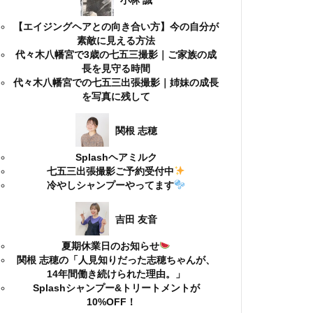
小林 誠
【エイジングヘアとの向き合い方】今の自分が
素敵に見える方法
代々木八幡宮で3歳の七五三撮影｜ご家族の成
長を見守る時間
代々木八幡宮での七五三出張撮影｜姉妹の成長
を写真に残して
関根 志穂
Splashヘアミルク
七五三出張撮影ご予約受付中
冷やしシャンプーやってます
吉田 友音
夏期休業日のお知らせ
関根 志穂の「人見知りだった志穂ちゃんが、
14年間働き続けられた理由。」
Splashシャンプー&トリートメントが
10%OFF！