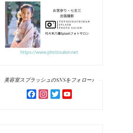
https://www.photosalon.net
美容室スプラッシュのSNSをフォロー♪
Facebook
Instagram
Twitter
YouTube
Channel