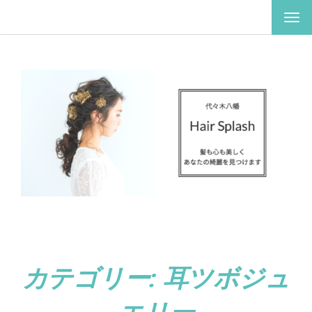
ナ
ビ
ゲ
ー
シ
ョ
ン
を
切
り
替
え
カテゴリー:
耳ツボジュ
エリー