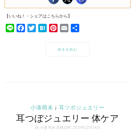
【いいね！・シェアはこちらから】
Line
Facebook
Twitter
Hatena
Pinterest
Email
共
有
続きを読む
小湊萌未
|
耳ツボジュエリー
耳つぼジュエリー 体ケア
By
小湊 萌未
投稿日時: 2025年12月14日