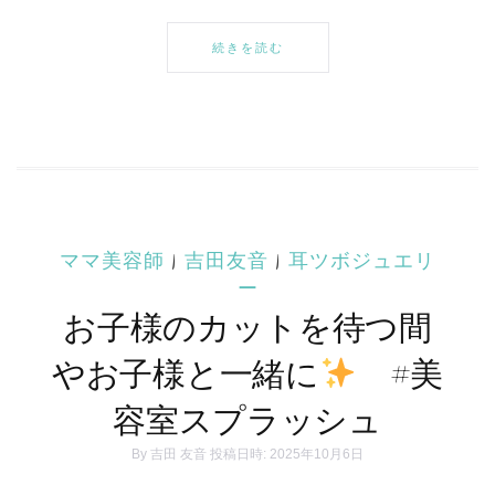
続きを読む
ママ美容師
|
吉田友音
|
耳ツボジュエリ
ー
お子様のカットを待つ間
やお子様と一緒に
#美
容室スプラッシュ
By
吉田 友音
投稿日時: 2025年10月6日