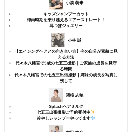
小湊 萌未
キッズシャンプーカット
梅雨時期を乗り越えるエアーストレート！
耳つぼジュエリー
小林 誠
【エイジングヘアとの向き合い方】今の自分が素敵に見
える方法
代々木八幡宮で3歳の七五三撮影｜ご家族の成長を見守
る時間
代々木八幡宮での七五三出張撮影｜姉妹の成長を写真に
残して
関根 志穂
Splashヘアミルク
七五三出張撮影ご予約受付中
冷やしシャンプーやってます