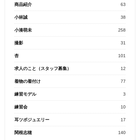
商品紹介
63
小林誠
38
小湊萌未
258
撮影
31
杏
101
求人のこと（スタッフ募集）
12
着物の着付け
77
練習モデル
3
練習会
10
耳ツボジュエリー
17
関根志穂
140