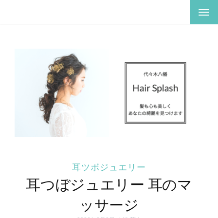
ナ
ビ
ゲ
ー
シ
ョ
ン
を
切
り
替
え
耳ツボジュエリー
耳つぼジュエリー 耳のマ
ッサージ