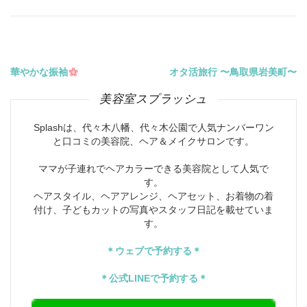
投
華やかな振袖
オタ活旅行 〜鳥取県岩美町〜
美容室スプラッシュ
稿
Splashは、代々木八幡、代々木公園で人気ナンバーワン
ナ
と口コミの美容院、ヘア＆メイクサロンです。
ビ
ママが子連れでヘアカラーできる美容院として人気で
す。
ゲ
ヘアスタイル、ヘアアレンジ、ヘアセット、お着物の着
付け、子どもカットの写真やスタッフ日記を載せていま
ー
す。
シ
＊ウェブで予約する＊
ョ
＊公式LINEで予約する＊