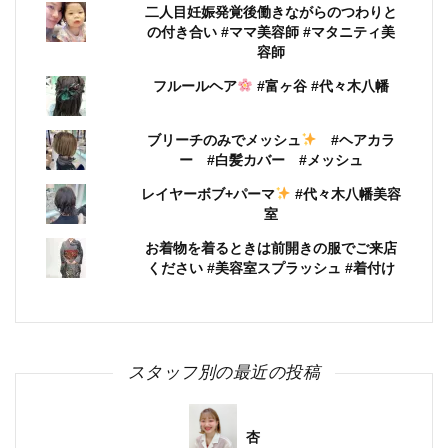
二人目妊娠発覚後働きながらのつわりと
の付き合い #ママ美容師 #マタニティ美
容師
フルールヘア
#富ヶ谷 #代々木八幡
ブリーチのみでメッシュ
#ヘアカラ
ー #白髪カバー #メッシュ
レイヤーボブ+パーマ
#代々木八幡美容
室
お着物を着るときは前開きの服でご来店
ください #美容室スプラッシュ #着付け
スタッフ別の最近の投稿
杏