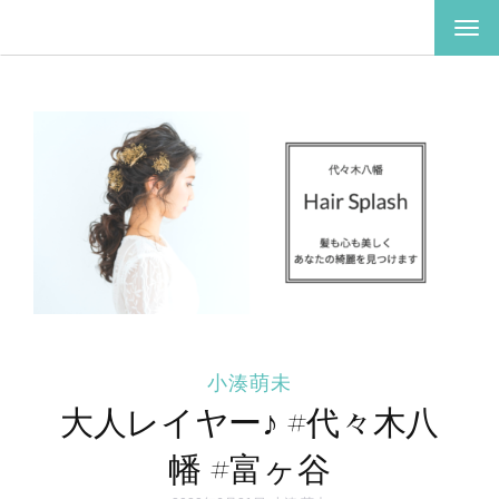
ナ
ビ
ゲ
ー
シ
ョ
ン
を
切
り
替
え
小湊萌未
大人レイヤー♪ #代々木八
幡 #富ヶ谷