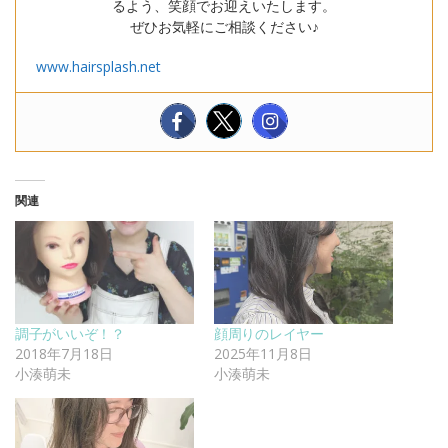
るよう、笑顔でお迎えいたします。
ぜひお気軽にご相談ください♪
www.hairsplash.net
関連
調子がいいぞ！？
顔周りのレイヤー
2018年7月18日
2025年11月8日
小湊萌未
小湊萌未