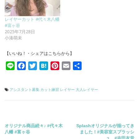
レイヤーカット #代々木八幡
#富ヶ谷
2025年7月28日
小湊萌未
【いいね！・シェアはこちらから】
Line
Facebook
Twitter
Hatena
Pinterest
Email
共
有
アシスタント募集
カット練習
レイヤー
大人レイヤー
投
オリジナル商品続々♪ #代々木
Splashオリジナルが揃ってき
八幡 #富ヶ谷
ました！#美容室スプラッシ
ュ #吉田友音