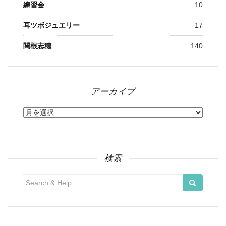
練習会
10
耳ツボジュエリー
17
関根志穂
140
アーカイブ
ア
ー
カ
イ
ブ
検索
検
索: