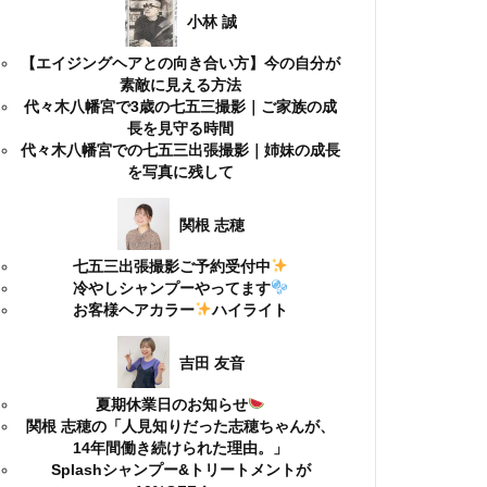
小林 誠
【エイジングヘアとの向き合い方】今の自分が
素敵に見える方法
代々木八幡宮で3歳の七五三撮影｜ご家族の成
長を見守る時間
代々木八幡宮での七五三出張撮影｜姉妹の成長
を写真に残して
関根 志穂
七五三出張撮影ご予約受付中
冷やしシャンプーやってます
お客様ヘアカラー
ハイライト
吉田 友音
夏期休業日のお知らせ
関根 志穂の「人見知りだった志穂ちゃんが、
14年間働き続けられた理由。」
Splashシャンプー&トリートメントが