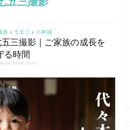
七五三撮影
撮影
|
七五三
|
小林誠
七五三撮影｜ご家族の成長を
守る時間
稿日時: 2026年1月13日