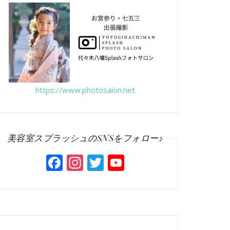
https://www.photosalon.net
美容室スプラッシュのSNSをフォロー♪
Facebook
Instagram
Twitter
YouTube
Channel