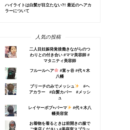
ハイライトは白髪が目立たない?! 最近のヘアカ
ラーについて
人気の投稿
二人目妊娠発覚後働きながらのつ
わりとの付き合い #ママ美容師 #
マタニティ美容師
フルールヘア
#富ヶ谷 #代々木
八幡
ブリーチのみでメッシュ
#ヘ
アカラー #白髪カバー #メッシ
ュ
レイヤーボブ+パーマ
#代々木八
幡美容室
お着物を着るときは前開きの服で
ご来店ください #美容室スプラッ