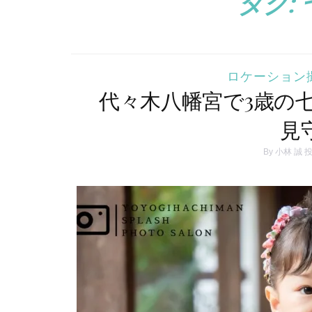
タグ:
ロケーション
代々木八幡宮で3歳の
見
By
小林 誠
投