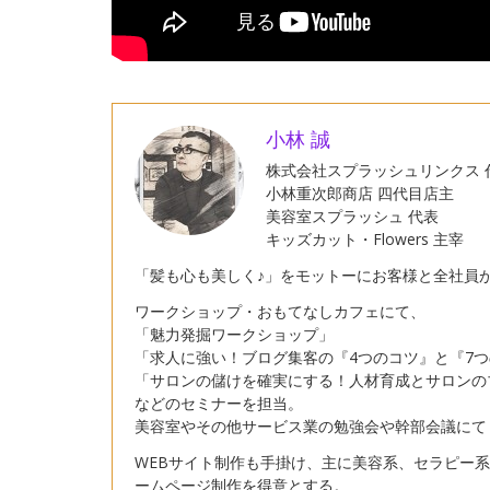
小林 誠
株式会社スプラッシュリンクス 
小林重次郎商店 四代目店主
美容室スプラッシュ 代表
キッズカット・Flowers 主宰
「髪も心も美しく♪」をモットーにお客様と全社員
ワークショップ・おもてなしカフェにて、
「魅力発掘ワークショップ」
「求人に強い！ブログ集客の『4つのコツ』と『7
「サロンの儲けを確実にする！人材育成とサロンの
などのセミナーを担当。
美容室やその他サービス業の勉強会や幹部会議にて
WEBサイト制作も手掛け、主に美容系、セラピー
ームページ制作を得意とする。