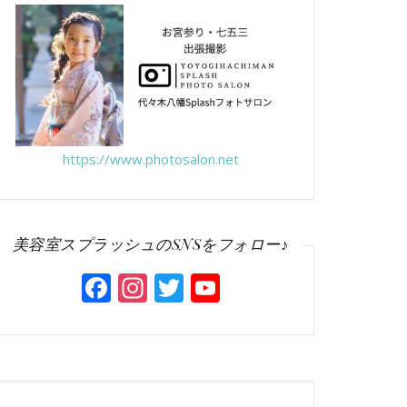
https://www.photosalon.net
美容室スプラッシュのSNSをフォロー♪
Facebook
Instagram
Twitter
YouTube
Channel