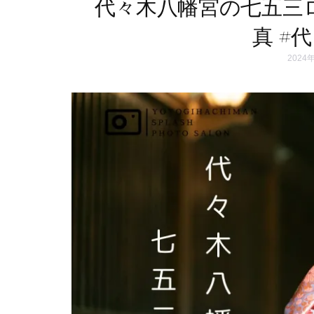
代々木八幡宮の七五三
真 #
2024