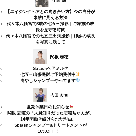
小林 誠
【エイジングヘアとの向き合い方】今の自分が
素敵に見える方法
代々木八幡宮で3歳の七五三撮影｜ご家族の成
長を見守る時間
代々木八幡宮での七五三出張撮影｜姉妹の成長
を写真に残して
関根 志穂
Splashヘアミルク
七五三出張撮影ご予約受付中
冷やしシャンプーやってます
吉田 友音
夏期休業日のお知らせ
関根 志穂の「人見知りだった志穂ちゃんが、
14年間働き続けられた理由。」
Splashシャンプー&トリートメントが
10%OFF！