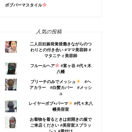
ボブパーマスタイル
人気の投稿
二人目妊娠発覚後働きながらのつ
わりとの付き合い #ママ美容師 #
マタニティ美容師
フルールヘア
#富ヶ谷 #代々木
八幡
ブリーチのみでメッシュ
#ヘ
アカラー #白髪カバー #メッシ
ュ
レイヤーボブ+パーマ
#代々木八
幡美容室
お着物を着るときは前開きの服で
ご来店ください #美容室スプラッ
シュ #着付け