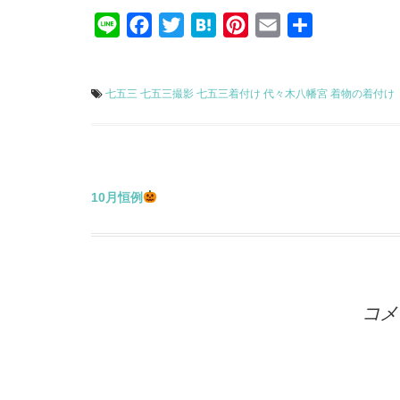
Line
Facebook
Twitter
Hatena
Pinterest
Email
共
有
七五三
七五三撮影
七五三着付け
代々木八幡宮
着物の着付け
投
10月恒例
稿
ナ
コメ
ビ
ゲ
ー