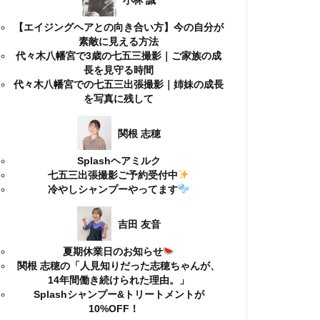
小林 誠
【エイジングヘアとの向き合い方】今の自分が
素敵に見える方法
代々木八幡宮で3歳の七五三撮影｜ご家族の成
長を見守る時間
代々木八幡宮での七五三出張撮影｜姉妹の成長
を写真に残して
関根 志穂
Splashヘアミルク
七五三出張撮影ご予約受付中
冷やしシャンプーやってます
吉田 友音
夏期休業日のお知らせ
関根 志穂の「人見知りだった志穂ちゃんが、
14年間働き続けられた理由。」
Splashシャンプー&トリートメントが
10%OFF！