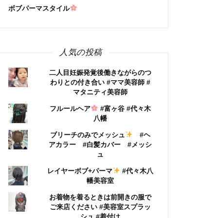
ボブパーマスタイル
人気の投稿
二人目妊娠発覚後働きながらのつ
わりとの付き合い #ママ美容師 #
マタニティ美容師
フルールヘア
#富ヶ谷 #代々木
八幡
ブリーチのみでメッシュ
#ヘ
アカラー #白髪カバー #メッシ
ュ
レイヤーボブ+パーマ
#代々木八
幡美容室
お着物を着るときは前開きの服で
ご来店ください #美容室スプラッ
シュ #着付け