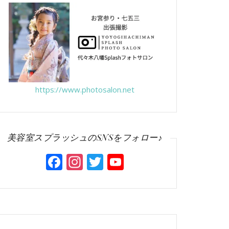
https://www.photosalon.net
美容室スプラッシュのSNSをフォロー♪
Facebook
Instagram
Twitter
YouTube
Channel