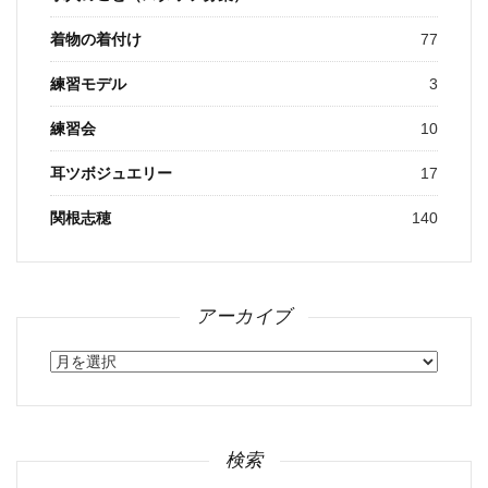
着物の着付け
77
練習モデル
3
練習会
10
耳ツボジュエリー
17
関根志穂
140
アーカイブ
ア
ー
カ
イ
ブ
検索