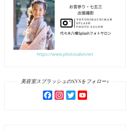
https://www.photosalon.net
美容室スプラッシュのSNSをフォロー♪
Facebook
Instagram
Twitter
YouTube
Channel