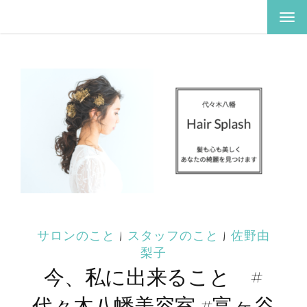
ナ
ビ
ゲ
ー
シ
ョ
ン
を
切
り
替
え
サロンのこと
|
スタッフのこと
|
佐野由
梨子
今、私に出来ること #
代々木八幡美容室 #富ヶ谷