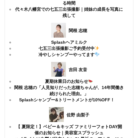
る時間
代々木八幡宮での七五三出張撮影｜姉妹の成長を写真に
残して
関根 志穂
Splashヘアミルク
七五三出張撮影ご予約受付中
冷やしシャンプーやってます
吉田 友音
夏期休業日のお知らせ
関根 志穂の「人見知りだった志穂ちゃんが、14年間働き
続けられた理由。」
Splashシャンプー&トリートメントが10%OFF！
佐野 由梨子
【 夏限定！】ベビー＆キッズ ファミリーフォトDAY開
催のお知らせ｜美容室スプラッシュ