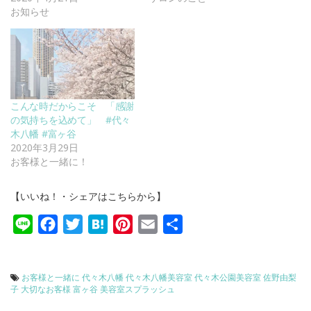
お知らせ
こんな時だからこそ 「感謝
の気持ちを込めて」 #代々
木八幡 #富ヶ谷
2020年3月29日
お客様と一緒に！
【いいね！・シェアはこちらから】
Line
Facebook
Twitter
Hatena
Pinterest
Email
共
有
お客様と一緒に
代々木八幡
代々木八幡美容室
代々木公園美容室
佐野由梨
子
大切なお客様
富ヶ谷
美容室スプラッシュ