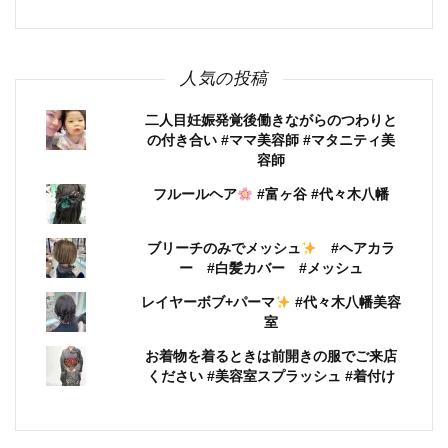
人気の投稿
二人目妊娠発覚後働きながらのつわりと
の付き合い #ママ美容師 #マタニティ美
容師
フルールヘア
#富ヶ谷 #代々木八幡
ブリーチのみでメッシュ
#ヘアカラ
ー #白髪カバー #メッシュ
レイヤーボブ+パーマ
#代々木八幡美容
室
お着物を着るときは前開きの服でご来店
ください #美容室スプラッシュ #着付け