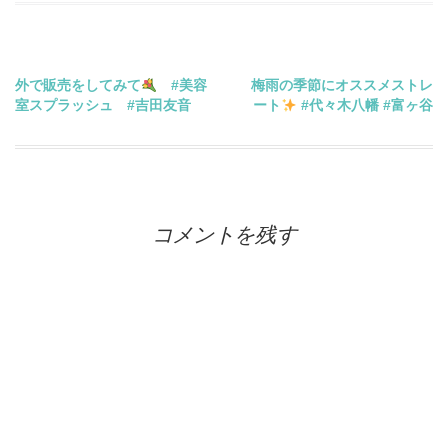
投
外で販売をしてみて
#美容
梅雨の季節にオススメストレ
室スプラッシュ #吉田友音
ート
#代々木八幡 #富ヶ谷
稿
ナ
ビ
コメントを残す
ゲ
ー
シ
ョ
ン