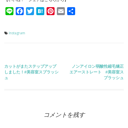
Line
Facebook
Twitter
Hatena
Pinterest
Email
共
有
Instagram
投
カットがまたステップアップ
ノンアイロン弱酸性縮毛矯正
しました！#美容室スプラッシ
エアーストレート #美容室ス
稿
ュ
プラッシュ
ナ
ビ
コメントを残す
ゲ