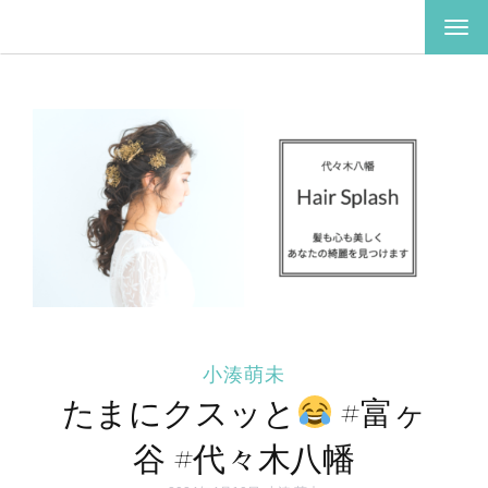
ナ
ビ
ゲ
ー
シ
ョ
ン
を
切
り
替
え
小湊萌未
たまにクスッと
#富ヶ
谷 #代々木八幡