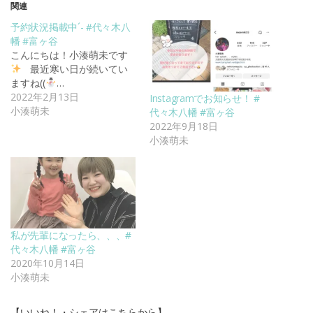
関連
予約状況掲載中´- #代々木八
幡 #富ヶ谷
こんにちは！小湊萌未です
最近寒い日が続いてい
ますね((
…
2022年2月13日
Instagramでお知らせ！ #
小湊萌未
代々木八幡 #富ヶ谷
2022年9月18日
小湊萌未
私が先輩になったら、、、#
代々木八幡 #富ヶ谷
2020年10月14日
小湊萌未
【いいね！・シェアはこちらから】