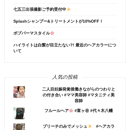
七五三出張撮影ご予約受付中
Splashシャンプー&トリートメントが10%OFF！
ボブパーマスタイル
ハイライトは白髪が目立たない?! 最近のヘアカラーにつ
いて
人気の投稿
二人目妊娠発覚後働きながらのつわりと
の付き合い #ママ美容師 #マタニティ美
容師
フルールヘア
#富ヶ谷 #代々木八幡
ブリーチのみでメッシュ
#ヘアカラ