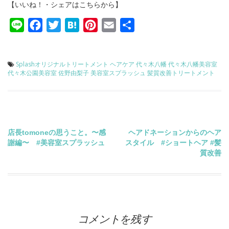
【いいね！・シェアはこちらから】
Line
Facebook
Twitter
Hatena
Pinterest
Email
共
有
Splashオリジナルトリートメント
ヘアケア
代々木八幡
代々木八幡美容室
代々木公園美容室
佐野由梨子
美容室スプラッシュ
髪質改善トリートメント
投
店長tomoneの思うこと。〜感
ヘアドネーションからのヘア
謝編〜 #美容室スプラッシュ
スタイル #ショートヘア #髪
稿
質改善
ナ
ビ
コメントを残す
ゲ