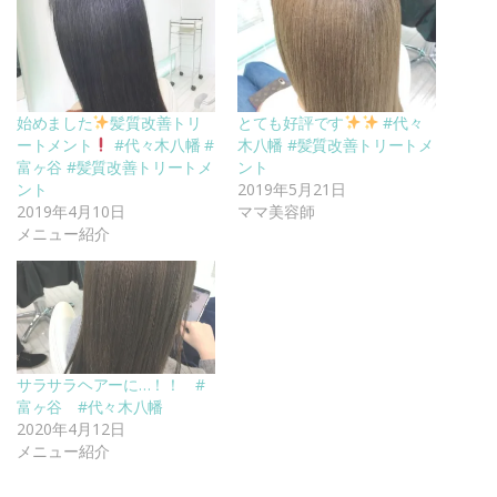
始めました
髪質改善トリ
とても好評です
#代々
ートメント
#代々木八幡 #
木八幡 #髪質改善トリートメ
富ヶ谷 #髪質改善トリートメ
ント
ント
2019年5月21日
2019年4月10日
ママ美容師
メニュー紹介
サラサラヘアーに…！！ #
富ヶ谷 #代々木八幡
2020年4月12日
メニュー紹介