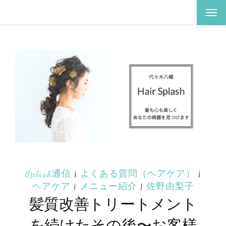
ナ
ビ
ゲ
ー
シ
ョ
ン
を
切
り
替
え
Splash通信
|
よくある質問（ヘアケア）
|
ヘアケア
|
メニュー紹介
|
佐野由梨子
髪質改善トリートメント
を続けたその後〜お客様