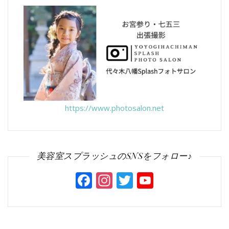
https://www.photosalon.net
美容室スプラッシュのSNSをフォロー♪
Facebook
Instagram
Twitter
YouTube
Channel