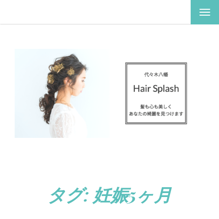
ナ
ビ
ゲ
ー
シ
ョ
ン
を
切
り
替
え
タグ:
妊娠5ヶ月