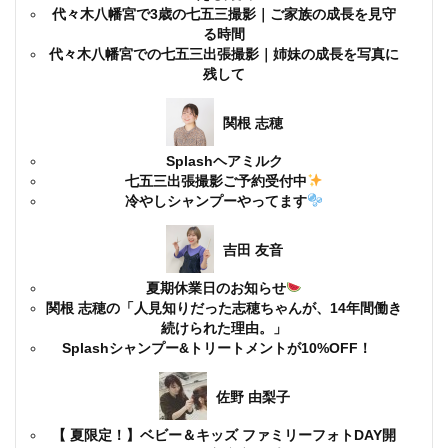
代々木八幡宮で3歳の七五三撮影｜ご家族の成長を見守
る時間
代々木八幡宮での七五三出張撮影｜姉妹の成長を写真に
残して
関根 志穂
Splashヘアミルク
七五三出張撮影ご予約受付中
冷やしシャンプーやってます
吉田 友音
夏期休業日のお知らせ
関根 志穂の「人見知りだった志穂ちゃんが、14年間働き
続けられた理由。」
Splashシャンプー&トリートメントが10%OFF！
佐野 由梨子
【 夏限定！】ベビー＆キッズ ファミリーフォトDAY開