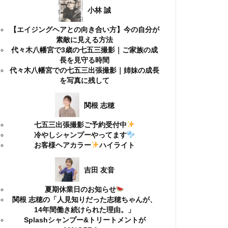
小林 誠
【エイジングヘアとの向き合い方】今の自分が
素敵に見える方法
代々木八幡宮で3歳の七五三撮影｜ご家族の成
長を見守る時間
代々木八幡宮での七五三出張撮影｜姉妹の成長
を写真に残して
関根 志穂
七五三出張撮影ご予約受付中
冷やしシャンプーやってます
お客様ヘアカラー
ハイライト
吉田 友音
夏期休業日のお知らせ
関根 志穂の「人見知りだった志穂ちゃんが、
14年間働き続けられた理由。」
Splashシャンプー&トリートメントが