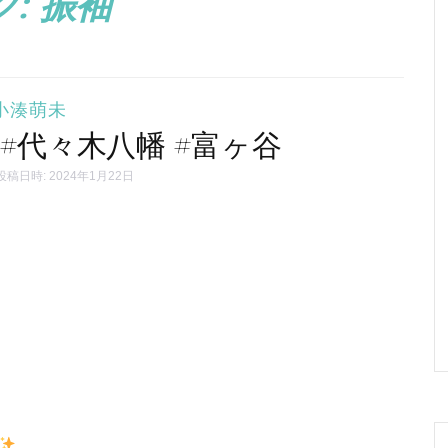
グ:
振袖
小湊萌未
#代々木八幡 #富ヶ谷
投稿日時: 2024年1月22日
。