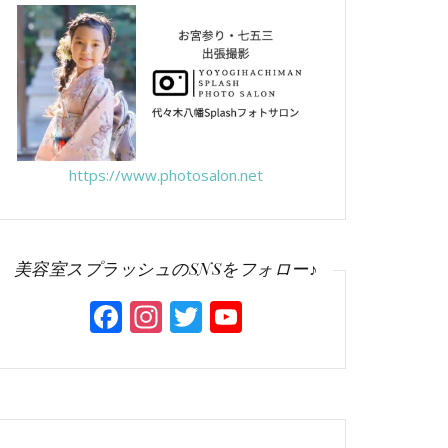
https://www.photosalon.net
美容室スプラッシュのSNSをフォロー♪
Facebook
Instagram
Twitter
YouTube
Channel