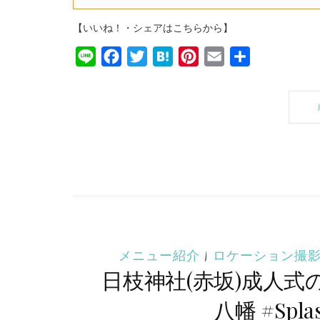
【いいね！・シェアはこちらから】
Line
Facebook
Twitter
Hatena
Pinterest
Email
共
有
メニュー紹介
|
ロケーション撮
日枝神社(赤坂)成人式
八幡 #Sp