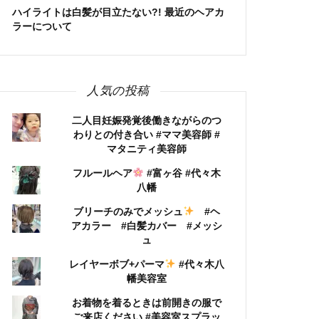
ハイライトは白髪が目立たない?! 最近のヘアカ
ラーについて
人気の投稿
二人目妊娠発覚後働きながらのつ
わりとの付き合い #ママ美容師 #
マタニティ美容師
フルールヘア
#富ヶ谷 #代々木
八幡
ブリーチのみでメッシュ
#ヘ
アカラー #白髪カバー #メッシ
ュ
レイヤーボブ+パーマ
#代々木八
幡美容室
お着物を着るときは前開きの服で
ご来店ください #美容室スプラッ