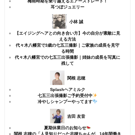
梅雨時期を乗り越えるエアーストレート！
耳つぼジュエリー
小林 誠
【エイジングヘアとの向き合い方】今の自分が素敵に見
える方法
代々木八幡宮で3歳の七五三撮影｜ご家族の成長を見守
る時間
代々木八幡宮での七五三出張撮影｜姉妹の成長を写真に
残して
関根 志穂
Splashヘアミルク
七五三出張撮影ご予約受付中
冷やしシャンプーやってます
吉田 友音
夏期休業日のお知らせ
関根 志穂の「人見知りだった志穂ちゃんが、14年間働き