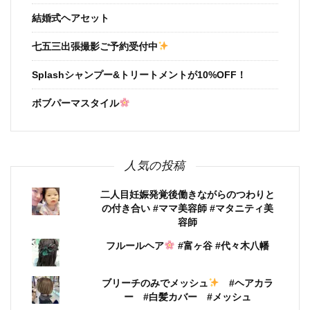
結婚式ヘアセット
七五三出張撮影ご予約受付中
Splashシャンプー&トリートメントが10%OFF！
ボブパーマスタイル
人気の投稿
二人目妊娠発覚後働きながらのつわりと
の付き合い #ママ美容師 #マタニティ美
容師
フルールヘア
#富ヶ谷 #代々木八幡
ブリーチのみでメッシュ
#ヘアカラ
ー #白髪カバー #メッシュ