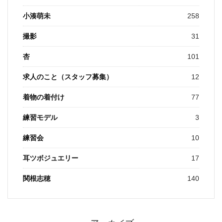
小湊萌未
258
撮影
31
杏
101
求人のこと（スタッフ募集）
12
着物の着付け
77
練習モデル
3
練習会
10
耳ツボジュエリー
17
関根志穂
140