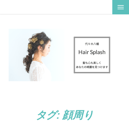
ナ
ビ
ゲ
ー
シ
ョ
ン
を
切
り
替
え
タグ:
顔周り