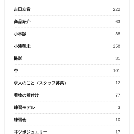
吉田友音
222
商品紹介
63
小林誠
38
小湊萌未
258
撮影
31
杏
101
求人のこと（スタッフ募集）
12
着物の着付け
77
練習モデル
3
練習会
10
耳ツボジュエリー
17