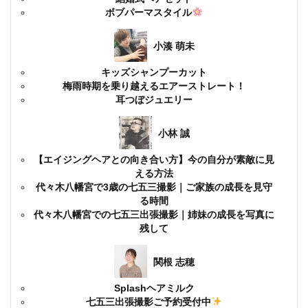
ボブパーマスタイル
小湊 萌未
キッズシャンプーカット
梅雨時期を乗り越えるエアーストレート！
耳つぼジュエリー
小林 誠
【エイジングヘアとの向き合い方】今の自分が素敵に見
える方法
代々木八幡宮で3歳の七五三撮影｜ご家族の成長を見守
る時間
代々木八幡宮での七五三出張撮影｜姉妹の成長を写真に
残して
関根 志穂
Splashヘアミルク
七五三出張撮影ご予約受付中