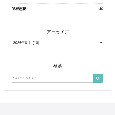
関根志穂
140
アーカイブ
ア
ー
カ
イ
ブ
検索
検
索: