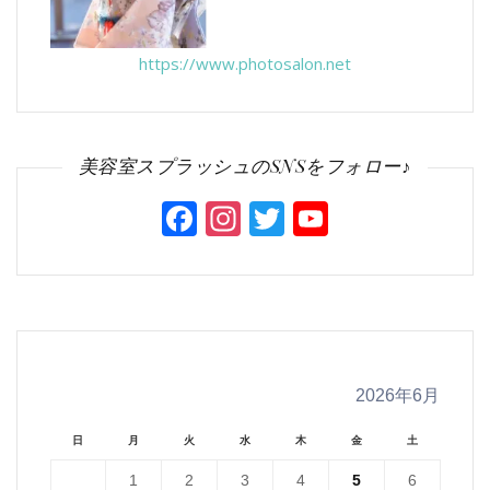
https://www.photosalon.net
美容室スプラッシュのSNSをフォロー♪
Facebook
Instagram
Twitter
YouTube
Channel
2026年6月
日
月
火
水
木
金
土
1
2
3
4
5
6