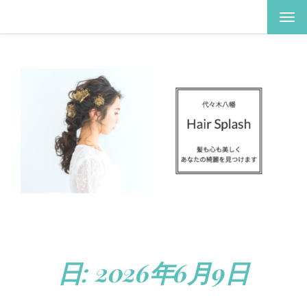
ナ
ビ
ゲ
ー
シ
ョ
ン
を
切
り
替
え
日:
2026年6月9日