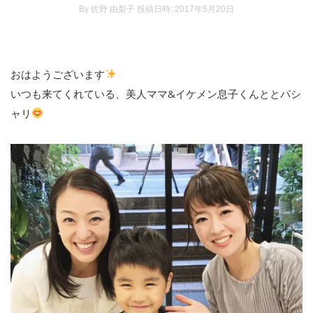
By
佐野 由梨子
投稿日時: 2017年5月20日
おはようございます
いつも来てくれている、美人ママ&イケメン息子くんととパシ
ャリ