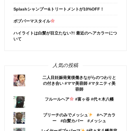
Splashシャンプー&トリートメントが10%OFF！
ボブパーマスタイル
ハイライトは白髪が目立たない?! 最近のヘアカラーにつ
いて
人気の投稿
二人目妊娠発覚後働きながらのつわりと
の付き合い #ママ美容師 #マタニティ美
容師
フルールヘア
#富ヶ谷 #代々木八幡
ブリーチのみでメッシュ
#ヘアカラ
ー #白髪カバー #メッシュ
レイヤーボブ+パーマ
#代々木八幡美容