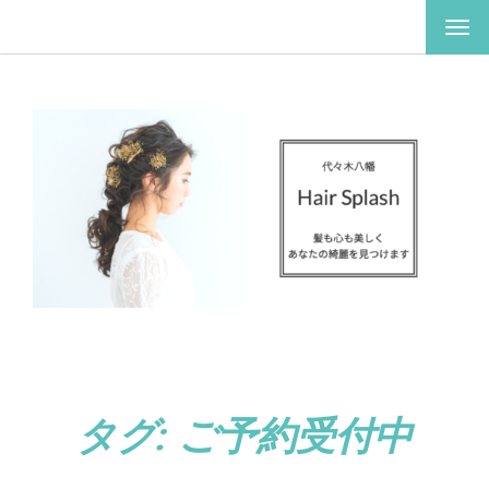
ナ
ビ
ゲ
ー
シ
ョ
ン
を
切
り
替
え
タグ:
ご予約受付中