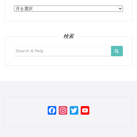
ア
ー
カ
イ
ブ
検索
検
索:
Facebook
Instagram
Twitter
YouTube
Channel