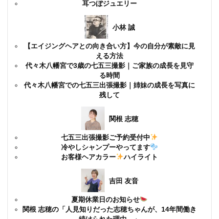
耳つぼジュエリー
小林 誠
【エイジングヘアとの向き合い方】今の自分が素敵に見
える方法
代々木八幡宮で3歳の七五三撮影｜ご家族の成長を見守
る時間
代々木八幡宮での七五三出張撮影｜姉妹の成長を写真に
残して
関根 志穂
七五三出張撮影ご予約受付中
冷やしシャンプーやってます
お客様ヘアカラー
ハイライト
吉田 友音
夏期休業日のお知らせ
関根 志穂の「人見知りだった志穂ちゃんが、14年間働き
続けられた理由。」