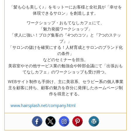
「髪も心も美しく♪」をモットーにお客様と全社員が「幸せを
体現できるサロン」を創造します。
ワークショップ・おもてなしカフェにて、
「魅力発掘ワークショップ」
「求人に強い！ブログ集客の『4つのコツ』と『7つのステッ
プ』」
「サロンの儲けを確実にする！人材育成とサロンのブランド化
の条件」
などのセミナーを担当。
美容室やその他サービス業の勉強会や幹部会議にて「出張おも
てなしカフェ」のワークショップも受け持つ。
WEBサイト制作も手掛け、主に美容系、セラピー系の個人事業
主を顧客に持ち、顧客の魅力を存分に発揮したホームページ制
作を得意とする。
www.hairsplash.net/company.html