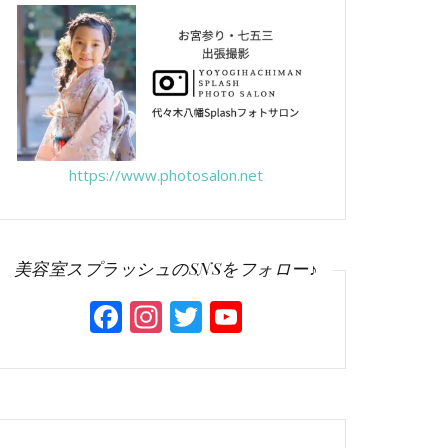
https://www.photosalon.net
美容室スプラッシュのSNSをフォロー♪
Facebook
Instagram
Twitter
YouTube
Channel