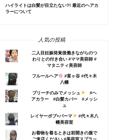
ハイライトは白髪が目立たない?! 最近のヘアカ
ラーについて
人気の投稿
二人目妊娠発覚後働きながらのつ
わりとの付き合い #ママ美容師 #
マタニティ美容師
フルールヘア
#富ヶ谷 #代々木
八幡
ブリーチのみでメッシュ
#ヘ
アカラー #白髪カバー #メッシ
ュ
レイヤーボブ+パーマ
#代々木八
幡美容室
お着物を着るときは前開きの服で
ご来店ください #美容室スプラッ