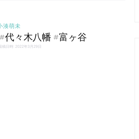
小湊萌未
#代々木八幡 #富ヶ谷
投稿日時: 2022年3月29日