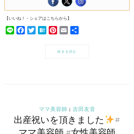
【いいね！・シェアはこちらから】
Line
Facebook
Twitter
Hatena
Pinterest
Email
共
有
続きを読む
ママ美容師
|
吉田友音
出産祝いを頂きました
#
ママ美容師 #女性美容師