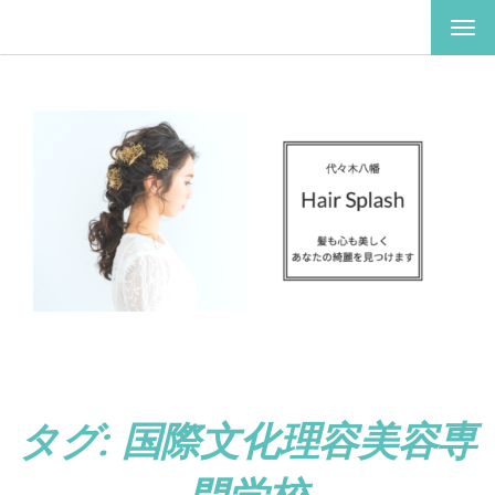
ナ
ビ
ゲ
ー
シ
ョ
ン
を
切
り
替
え
タグ:
国際文化理容美容専
門学校