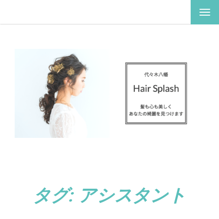
ナ
ビ
ゲ
ー
シ
ョ
ン
を
切
り
替
え
タグ:
アシスタント